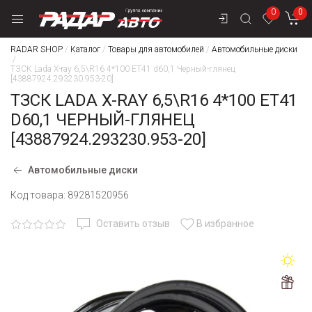
0
0
RADAR SHOP
/
Каталог
/
Товары для автомобилей
/
Автомобильные диски
/
ТЗСК Lada X-ray 6,5\R16 4*100 ET41 d60,1 Черный-глянец
[43887924.293230.953-20]
ТЗСК LADA X-RAY 6,5\R16 4*100 ET41
D60,1 ЧЕРНЫЙ-ГЛЯНЕЦ
[43887924.293230.953-20]
Автомобильные диски
Код товара:
89281520956
Оставить отзыв
В избранное