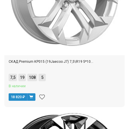
СКАД Premium КР015 (19Jaecoo J7) 7,5\R19 5*10...
7,5
19
108
5
В наличии
18 820
₽