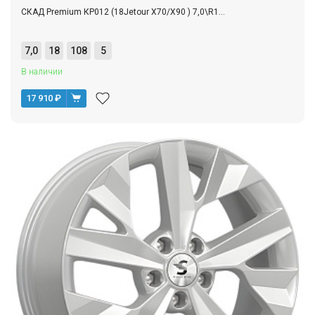
СКАД Premium КР012 (18Jetour X70/X90 ) 7,0\R1...
7,0
18
108
5
В наличии
17 910
₽