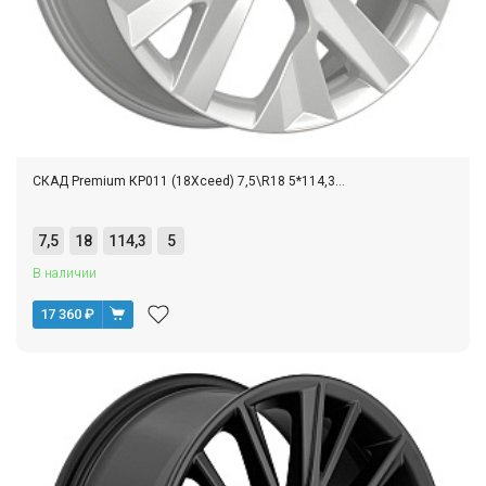
СКАД Premium КР011 (18Xceed) 7,5\R18 5*114,3...
7,5
18
114,3
5
В наличии
17 360
₽