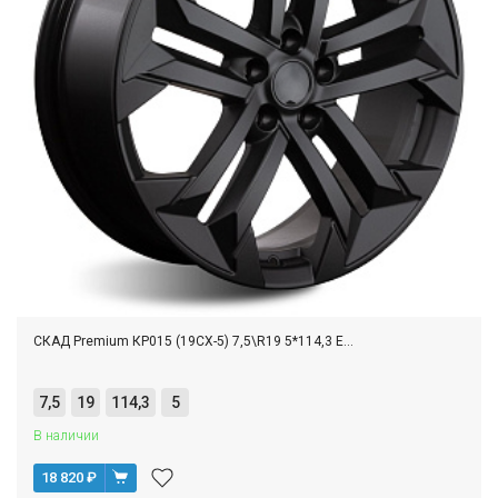
СКАД Premium КР015 (19CX-5) 7,5\R19 5*114,3 E...
7,5
19
114,3
5
В наличии
18 820
₽