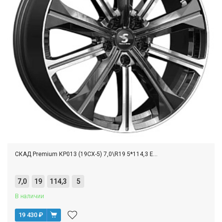
СКАД Premium КР013 (19CX-5) 7,0\R19 5*114,3 E...
7,0
19
114,3
5
В наличии
19 430
₽