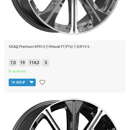
СКАД Premium КР013 (19Haval F7/F7x) 7,0\R19 5...
7,0
19
114,3
5
В наличии
19 430
₽