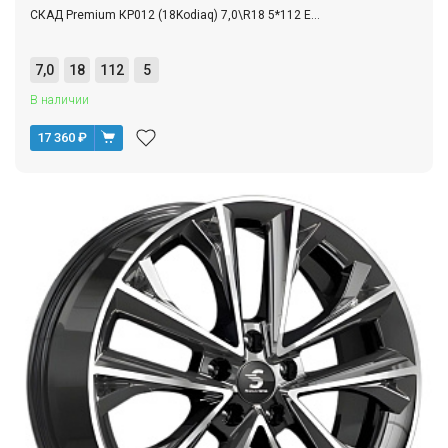
СКАД Premium КР012 (18Kodiaq) 7,0\R18 5*112 E...
7,0
18
112
5
В наличии
17 360
₽