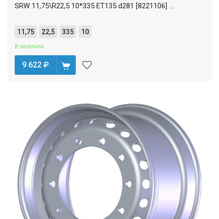
SRW 11,75\R22,5 10*335 ET135 d281 [8221106] ...
11,75
22,5
335
10
В наличии
9 622
₽