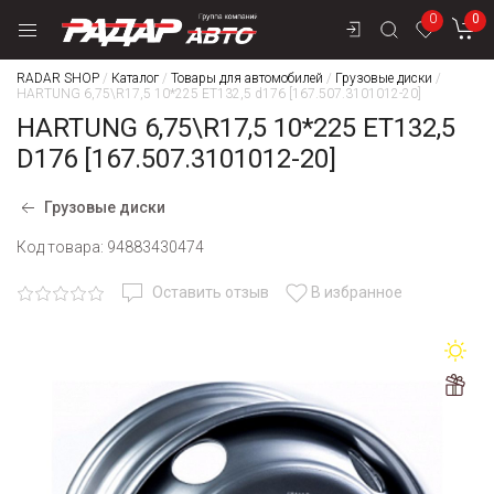
0
0
RADAR SHOP
/
Каталог
/
Товары для автомобилей
/
Грузовые диски
/
HARTUNG 6,75\R17,5 10*225 ET132,5 d176 [167.507.3101012-20]
HARTUNG 6,75\R17,5 10*225 ET132,5
D176 [167.507.3101012-20]
Грузовые диски
Код товара:
94883430474
Оставить отзыв
В избранное