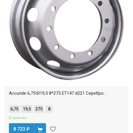
Accuride 6,75\R19,5 8*275 ET147 d221 Серебро...
6,75
19,5
275
8
В наличии
8 723
₽