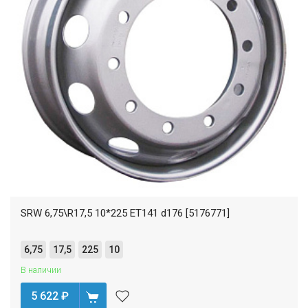
SRW 6,75\R17,5 10*225 ET141 d176 [5176771]
6,75
17,5
225
10
В наличии
5 622
₽