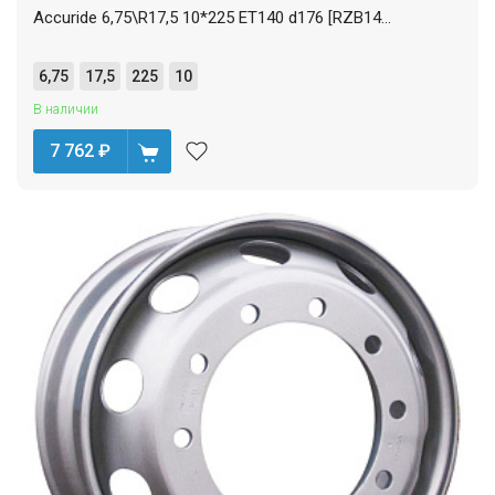
Accuride 6,75\R17,5 10*225 ET140 d176 [RZB14...
6,75
17,5
225
10
В наличии
7 762
₽