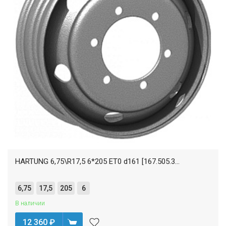
HARTUNG 6,75\R17,5 6*205 ET0 d161 [167.505.3...
6,75
17,5
205
6
В наличии
12 360
₽