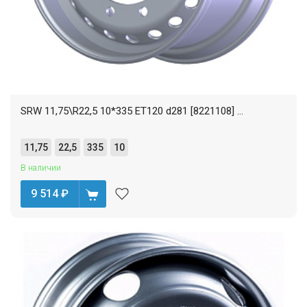
SRW 11,75\R22,5 10*335 ET120 d281 [8221108] ...
11,75
22,5
335
10
В наличии
9 514
₽