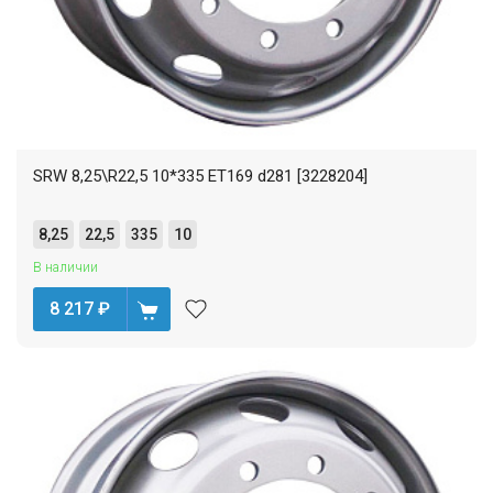
SRW 8,25\R22,5 10*335 ET169 d281 [3228204]
8,25
22,5
335
10
В наличии
8 217
₽