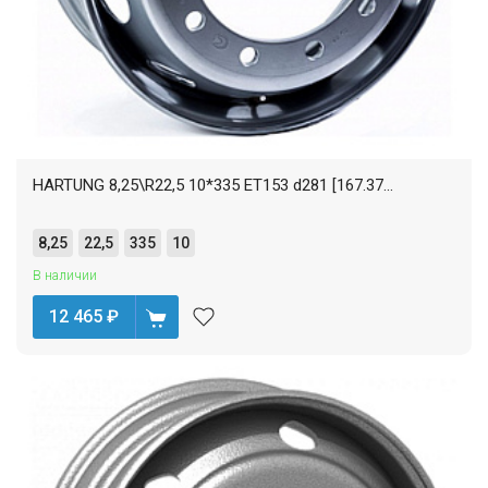
HARTUNG 8,25\R22,5 10*335 ET153 d281 [167.37...
8,25
22,5
335
10
В наличии
12 465
₽