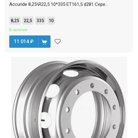
Accuride 8,25\R22,5 10*335 ET161,5 d281 Сере...
8,25
22,5
335
10
В наличии
11 014
₽