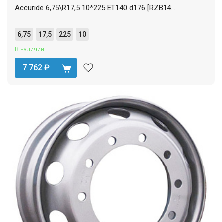
Accuride 6,75\R17,5 10*225 ET140 d176 [RZB14...
6,75
17,5
225
10
В наличии
7 762
₽