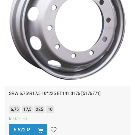
SRW 6,75\R17,5 10*225 ET141 d176 [5176771]
6,75
17,5
225
10
В наличии
5 622
₽