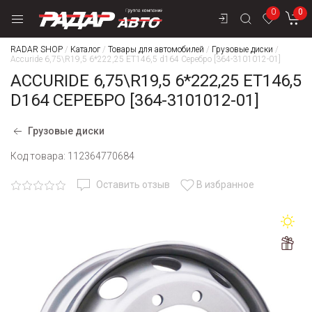
0
0
RADAR SHOP
/
Каталог
/
Товары для автомобилей
/
Грузовые диски
/
Accuride 6,75\R19,5 6*222,25 ET146,5 d164 Серебро [364-3101012-01]
ACCURIDE 6,75\R19,5 6*222,25 ET146,5
D164 СЕРЕБРО [364-3101012-01]
Грузовые диски
Код товара:
112364770684
Оставить отзыв
В избранное