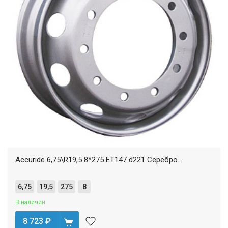
Accuride 6,75\R19,5 8*275 ET147 d221 Серебро...
6,75
19,5
275
8
В наличии
8 723
₽