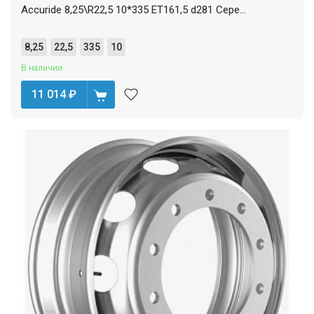
Accuride 8,25\R22,5 10*335 ET161,5 d281 Сере...
8,25
22,5
335
10
В наличии
11 014
₽