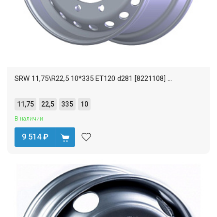
SRW 11,75\R22,5 10*335 ET120 d281 [8221108] ...
11,75
22,5
335
10
В наличии
9 514
₽