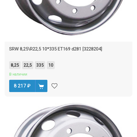
SRW 8,25\R22,5 10*335 ET169 d281 [3228204]
8,25
22,5
335
10
В наличии
8 217
₽