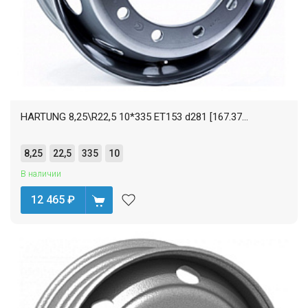
HARTUNG 8,25\R22,5 10*335 ET153 d281 [167.37...
8,25
22,5
335
10
В наличии
12 465
₽