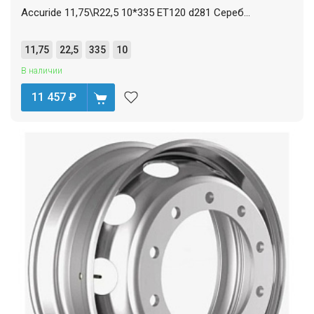
Accuride 11,75\R22,5 10*335 ET120 d281 Сереб...
11,75
22,5
335
10
В наличии
11 457
₽