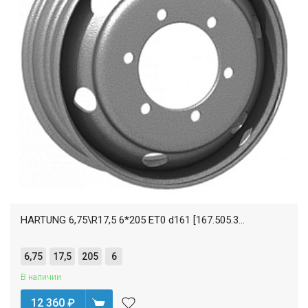
HARTUNG 6,75\R17,5 6*205 ET0 d161 [167.505.3...
6,75
17,5
205
6
В наличии
12 360
₽