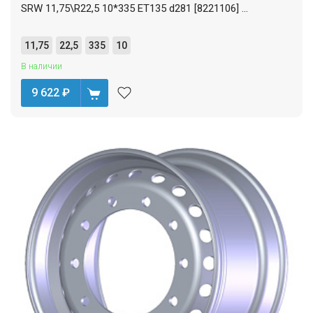
SRW 11,75\R22,5 10*335 ET135 d281 [8221106] ...
11,75
22,5
335
10
В наличии
9 622
₽