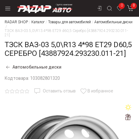
0
0
RADAR SHOP
/
Каталог
/
Товары для автомобилей
/
Автомобильные диски
/
ТЗСК ВАЗ-03 5,0\R13 4*98 ET29 d60,5 Серебро [43887924.293230.011-
21]
ТЗСК ВАЗ-03 5,0\R13 4*98 ET29 D60,5
СЕРЕБРО [43887924.293230.011-21]
Автомобильные диски
Код товара:
103082801320
Оставить отзыв
В избранное