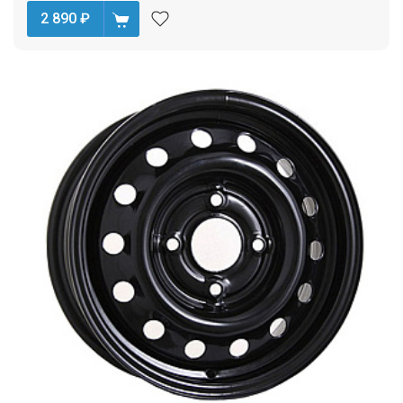
2 890
₽