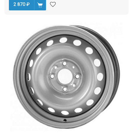
2 870
₽