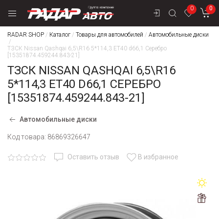
0
0
RADAR SHOP
/
Каталог
/
Товары для автомобилей
/
Автомобильные диски
/
ТЗСК Nissan Qashqai 6,5\R16 5*114,3 ET40 d66,1 Серебро
[15351874.459244.843-21]
ТЗСК NISSAN QASHQAI 6,5\R16
5*114,3 ET40 D66,1 СЕРЕБРО
[15351874.459244.843-21]
Автомобильные диски
Код товара:
86869326647
Оставить отзыв
В избранное